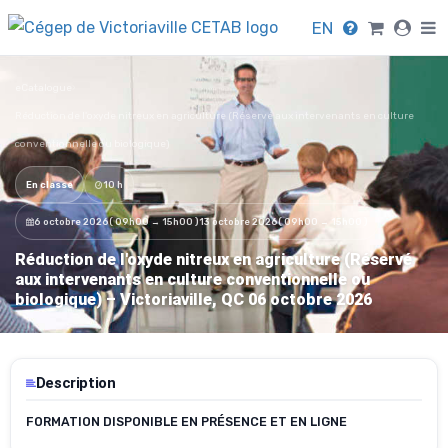
EN
eCatalogue
›
Réduction de l'oxyde nitreux en agriculture (Réservé aux intervenants en culture
conventionnelle ou biologique)
En classe
10 h
6 octobre 2026
( 09h00 → 15h00 )
13 octobre 2026
( 09h00 → 15h00 )
Réduction de l'oxyde nitreux en agriculture (Réservé
aux intervenants en culture conventionnelle ou
biologique) – Victoriaville, QC 06 octobre 2026
Description
FORMATION DISPONIBLE EN PRÉSENCE ET EN LIGNE