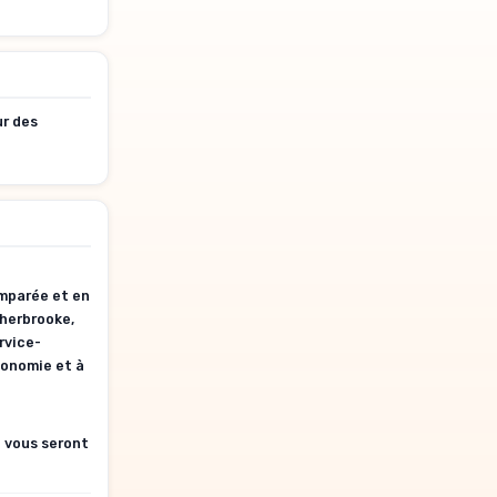
ur des
omparée et en
Sherbrooke,
rvice-
conomie et à
i vous seront