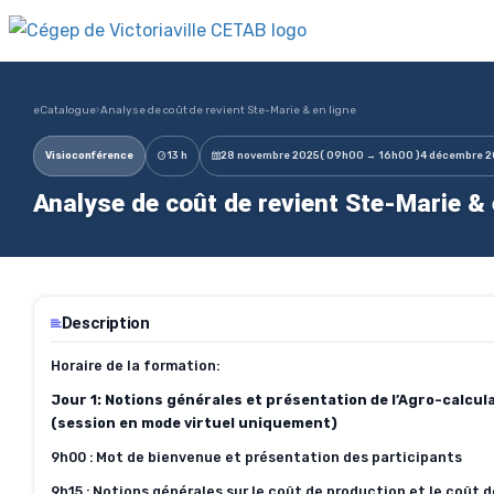
eCatalogue
›
Analyse de coût de revient Ste-Marie & en ligne
Visioconférence
13 h
28 novembre 2025
( 09h00 → 16h00 )
4 décembre 
Analyse de coût de revient Ste-Marie &
Description
Horaire de la formation:
Jour 1: Notions générales et présentation de l’Agro-calcul
(session en mode virtuel uniquement)
9h00 : Mot de bienvenue et présentation des participants
9h15 : Notions générales sur le coût de production et le coût d