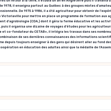
rès un retour à la terre, il étudia un an en Angleterre puis il travailla 
e 1978, il enseigna partout au Québec à des groupes mixtes d'amateu
essionnelle. De 1975 à 1986, il a été agriculteur pour obtenir de l'expé
de Victoriaville pour mettre en place un programme de formation aux ag
nt d'agrobiologie (CDA,) dont il géra la ferme éducative et les activi
, puis il organisa une dizaine de voyages d'études pour les agriculteur
ue et co-fondateur du CETAB+, il intégra les travaux dans ses nombreu
combinaison de ses dernières connaissances des informations scientif
me depuis toujours enseigner à des gens qui désirent aller au fond des
 de coopération en éducation des adultes ainsi que la médaille de l'Asse