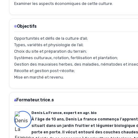
Examiner les aspects économiques de cette culture.
Objectifs
Opportunités et défis de la culture d’ail;
Types, variétés et physiologie de l’ail;
Choix du site et préparation du terrain;
Systèmes culturaux, rotation, fertilisation et plantation;
Gestion des mauvaises herbes, des maladies, nématodes et insec
Récolte et gestion post-récolte;
Mise en marché et revenu.
Formateur.trice.s
Denis La France, expert en agr. bio
À l'âge de 10 ans, Denis La france commença l'apprent
situait dans un jardin fruitier et légumier biologique 
porte en porte. Il vécut entouré des couches chaudes 