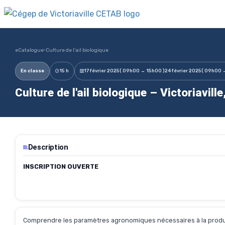
eCatalogue
›
Culture de l'ail biologique
En classe
15 h
17 février 2025
( 09h00 → 15h00 )
24 février 2025
( 09h00 
Culture de l'ail biologique – Victoriavill
Description
INSCRIPTION OUVERTE
Comprendre les paramètres agronomiques nécessaires à la productio