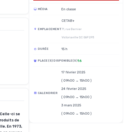
En classe
MÉDIA
CETAB+
EMPLACEMENT
71, rue Bernier
Victoriaville QC G6P 2P3
15 h
DURÉE
16
PLACE(S) DISPONIBLE(S)
17 février 2025
( 09h00 → 15h00 )
24 février 2025
CALENDRIER
( 09h00 → 15h00 )
3 mars 2025
( 09h00 → 15h00 )
Celle-ci se
produits de
le. En 1973,