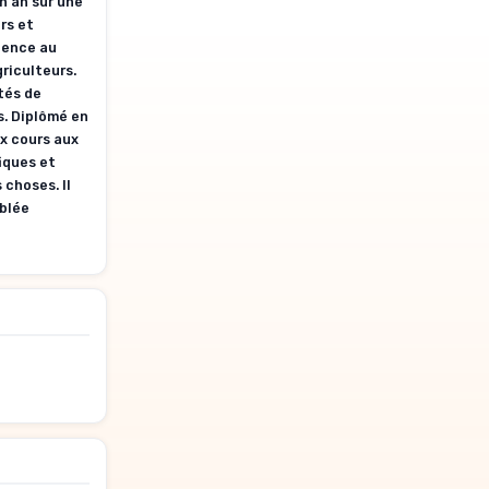
un an sur une
rs et
rience au
riculteurs.
tés de
s. Diplômé en
x cours aux
iques et
 choses. Il
mblée