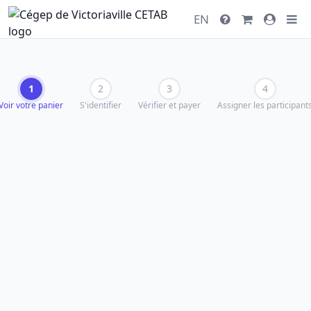
EN
1
2
3
4
Voir votre panier
S'identifier
Vérifier et payer
Assigner les participant