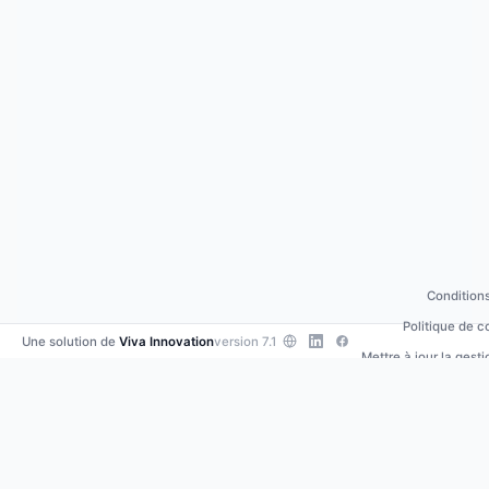
Conditions
Politique de c
Une solution de
Viva Innovation
version 7.1
Mettre à jour la gest
Contacte
•