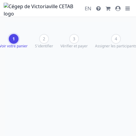
EN
1
2
3
4
Voir votre panier
S'identifier
Vérifier et payer
Assigner les participant