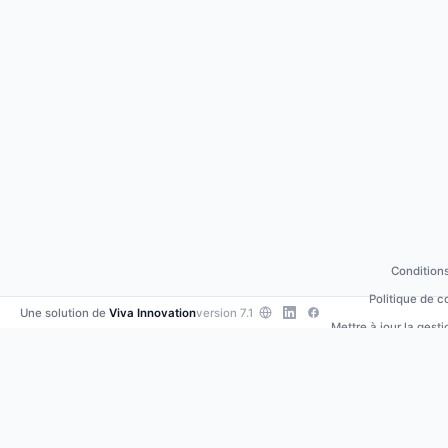
Conditions
Politique de c
Une solution de
Viva Innovation
version 7.1
Mettre à jour la gest
Contacte
•