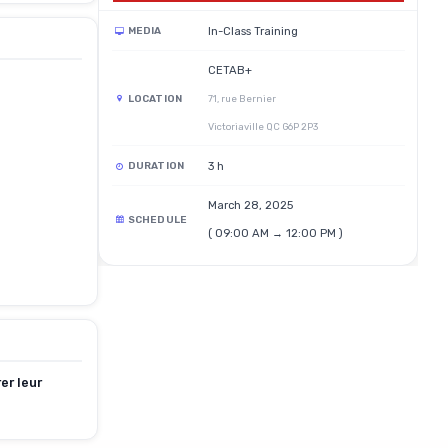
In-Class Training
MEDIA
CETAB+
LOCATION
71, rue Bernier
Victoriaville QC G6P 2P3
3 h
DURATION
March 28, 2025
SCHEDULE
( 09:00 AM → 12:00 PM )
er leur