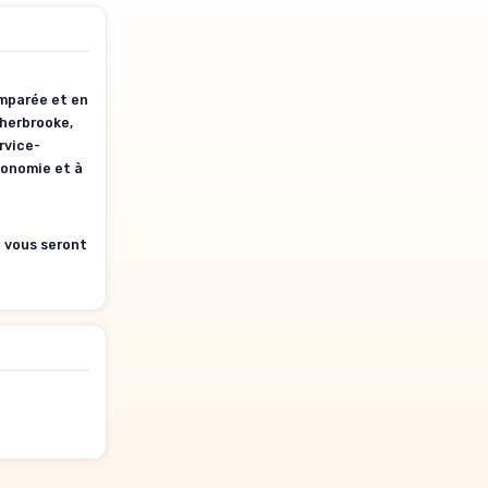
omparée et en
Sherbrooke,
rvice-
conomie et à
i vous seront