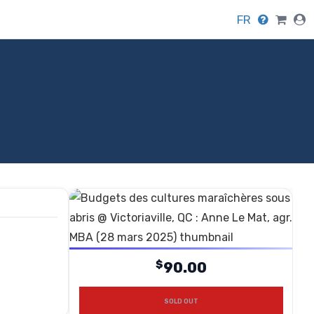
FR
$
90.00
SOLD OUT