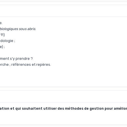
e.
biologiques sous abris
.
11)
dologie ;
) ;
omment s’y prendre ?
rche ; références et repères.
ation et qui souhaitent utiliser des méthodes de gestion pour amélior