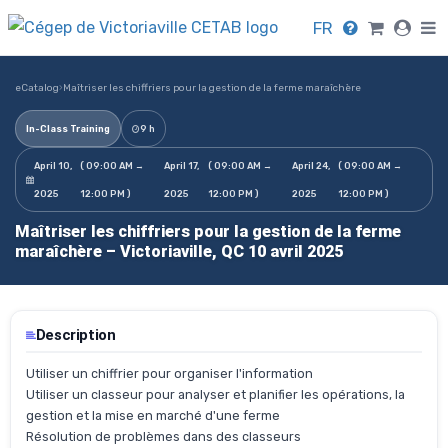
FR
eCatalog
›
Maîtriser les chiffriers pour la gestion de la ferme maraîchère
In-Class Training
9 h
April 10,
( 09:00 AM →
April 17,
( 09:00 AM →
April 24,
( 09:00 AM →
2025
12:00 PM )
2025
12:00 PM )
2025
12:00 PM )
Maîtriser les chiffriers pour la gestion de la ferme
maraîchère – Victoriaville, QC 10 avril 2025
Description
Utiliser un chiffrier pour organiser l'information
Utiliser un classeur pour analyser et planifier les opérations, la
gestion et la mise en marché d'une ferme
Résolution de problèmes dans des classeurs