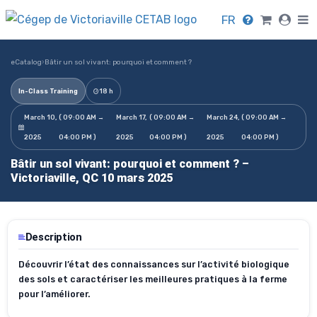
FR
eCatalog
›
Bâtir un sol vivant: pourquoi et comment ?
In-Class Training
18 h
March 10,
( 09:00 AM →
March 17,
( 09:00 AM →
March 24,
( 09:00 AM →
2025
04:00 PM )
2025
04:00 PM )
2025
04:00 PM )
Bâtir un sol vivant: pourquoi et comment ? –
Victoriaville, QC 10 mars 2025
Description
Découvrir l’état des connaissances sur l’activité biologique
des sols et caractériser les meilleures pratiques à la ferme
pour l’améliorer.